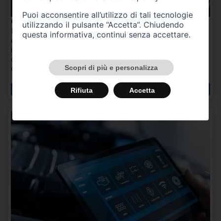
Puoi acconsentire all’utilizzo di tali tecnologie
CLIMATIZZATORI
utilizzando il pulsante “Accetta”. Chiudendo
Prenota un appuntamento per un check sull’impianto
questa informativa, continui senza accettare.
dell’aria condizionata: il nostro Team si occuperà degli
interventi di pulizia e, se necessario, della sostituzione
delle componenti per assicurarti un funzionamento
Scopri di più e personalizza
ottimale.
Richiedi Informazioni
Rifiuta
Accetta