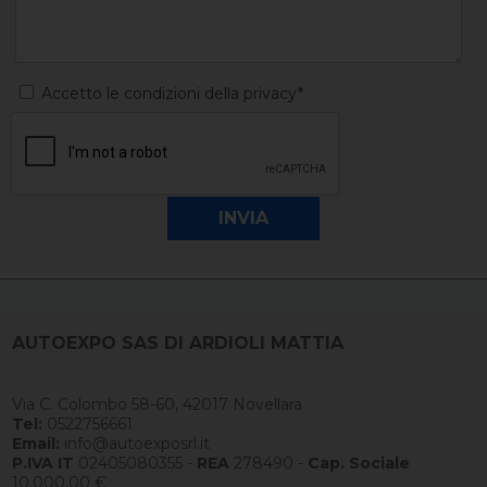
Accetto le condizioni della privacy*
AUTOEXPO SAS DI ARDIOLI MATTIA
Via C. Colombo 58-60, 42017 Novellara
Tel:
0522756661
Email:
info@autoexposrl.it
P.IVA IT
02405080355 -
REA
278490 -
Cap. Sociale
10.000,00 €