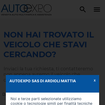
NON HAI TROVATO IL
VEICOLO CHE STAVI
CERCANDO?
Inviaci la tua richiesta, ti contatteremo
non appena avremo il veicolo che
corrisponde alle tue esigenze.
AUTOEXPO SAS DI ARDIOLI MATTIA
X
DATI DEL CLIENTE
Noi e terze parti selezionate utilizziamo
cookie o tecnologie simili per finalità tecniche